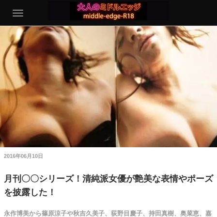
2016年06月10日
月刊〇〇シリーズ！清純派女優が艶美な表情やポーズ
を披露した！
永作博美から篠原涼子や秋吉久美子、荻野目慶子、持田真樹、奥菜恵、嘉