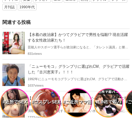
月刊誌
1990年代
関連する投稿
【水着の政治家】かつてグラビアで男性を悩殺!? 現在活躍
する女性政治家たち！
芸能人やスポーツ選手らが政治家になると、「タレント議員」と揶揄
されることがありますが、同時に、"タレントとしての活躍" が再注目
831views
される良い機会にもなります。中には、かつてグラビアに登場し、き
わどいショットで多くの男性を魅了した女性も!? 今回は、そんなグラ
「ニューモモコ」グランプリに選ばれCM、グラビアで活躍
ビアで活躍した女性政治家6名をご紹介します。
した『古川恵実子』！！！
1992年にニューモモコグランプリに選ばれCM、グラビアで活動され
ていた古川恵実子さん。2010年3月頃まではラジオDJを担当されてい
1037views
ましたが、以降メディアで見かけなくなりました。気になりまとめて
みました。
【水着の演歌歌手】着物の前は水着だった!? グラビアに登
#近所でSEX
#コスプレSEX
#ご近所ママ活
#LINEで即ハ
#
場していた女性演歌歌手たち！
メ
演歌と水着・・・一見すると全く接点のない水と油のような関係に思
えますが、実は、水着姿を披露した経験を持つ女性演歌歌手は何人か
1333views
存在します。中には、男性向け週刊誌のグラビアで大胆なビキニ姿を
披露した歌手も!? 今回は、水着姿を公開したことのある5人の女性演
【徹底解説】広末涼子のブレイク・スキャンダル・逮捕ま