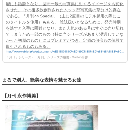
層にも話題となり、世間一般の写真集に対するイメージをも変化
させた。 その後多数創刊されたムック型写真集の草分け的存在
である。「月刊○○ Special」（主に2度目のモデル起用の際にこ
のタイトルを使用）もある。 雑誌扱いとなるために、発売時期
を逃すと入手は困難となり、また人気のある号はすぐに売り切れ
てしまうため一部のもの（特に当シリーズがあまり浸透していな
かった初期のもの）にはプレミアがつき、定価の何倍もの値段で
取引されるものもある。
http://www.weblio.jp/wkpja/content/%E3%80%8C%E6%9C%88%E5%88%8A%E3%80%
8D%E3%82%B7%E3%83%AA%E3%83%BC%E3%82%BA_%E3%80%8C%E6%9C%8
「月刊」シリーズ - 「月刊」シリーズの概要 - Weblio辞書
8%E5%88%8A%E3%80%8D%E3%82%B7%E3%83%AA%E3%83%BC%E3%82%BA%
E3%81%AE%E6%A6%82%E8%A6%81
まるで別人。艶美な表情を魅せる女達
【月刊 永作博美】