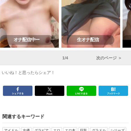
オナ配信中ー
生オナ配信
1/4
次のページ ＞
いいね！と思ったらシェア！
関連するキーワード
アイドル
女優
グラビア
エロ
エロ本
巨乳
グラドル
シリーズ