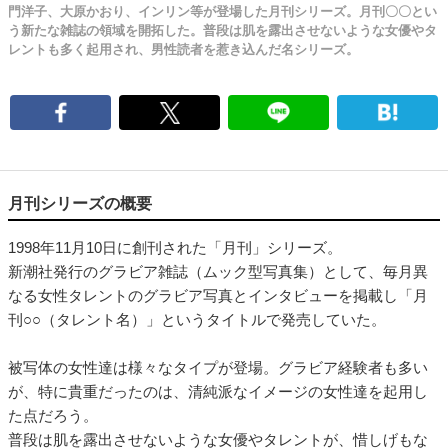
門洋子、大原かおり、インリン等が登場した月刊シリーズ。月刊〇〇とい
う新たな雑誌の領域を開拓した。普段は肌を露出させないような女優やタ
レントも多く起用され、男性読者を惹き込んだ名シリーズ。
月刊シリーズの概要
1998年11月10日に創刊された「月刊」シリーズ。
新潮社発行のグラビア雑誌（ムック型写真集）として、毎月異
なる女性タレントのグラビア写真とインタビューを掲載し「月
刊○○（タレント名）」というタイトルで発売していた。
被写体の女性達は様々なタイプが登場。グラビア経験者も多い
が、特に貴重だったのは、清純派なイメージの女性達を起用し
た点だろう。
普段は肌を露出させないような女優やタレントが、惜しげもな