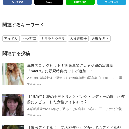
関連するキーワード
アイドル
小室哲哉
キララとウララ
大谷香奈子
天野なぎさ
関連する投稿
異例のロングヒット！後藤真希による話題の写真集
「ramus」に新規特典カットが追加！！
2021年に講談社より発売された後藤真希の写真集「ramus」に、電子
版限定特典として新たな5カットを追加した「電子書籍限定カット付
957views
き！後藤真希写真集 ramus」が現在好評発売中となっています。
【1975年】花の中三トリオとピンク・レディーの間、50年
前にデビューした女性アイドルは!?
本稿執筆時の2025年から遡ること50年前、"花の中三トリオ" が "花の
高二トリオ" になり、ピンク・レディーはまだデビュー前でした。そ
707views
んな狭間の年にも、多くの女性アイドルが誕生していました。今も現
役の歌手から、"◯◯の女王" と呼ばれるあの大女優まで、1975年デビ
【還暦アイドル！】花の82年組などかつてのアイドルが