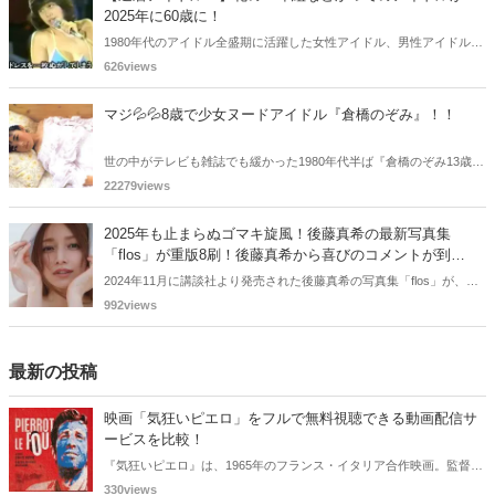
ューの女性アイドルを振り返ります。
2025年に60歳に！
1980年代のアイドル全盛期に活躍した女性アイドル、男性アイドル
が、2025年に還暦を迎えます。特に、1965-1967年生まれがほとんど
626views
の「花の82年組」は正にその世代で、当時まだあどけなかったアイド
ルが続々と60代に突入します。「還暦アイドル!?」となる「1965年生
マジ💦💦8歳で少女ヌードアイドル『倉橋のぞみ』！！
まれ」の顔ぶれを見てみましょう。
世の中がテレビも雑誌でも緩かった1980年代半ば『倉橋のぞみ13歳』
で20万部を売り切るという空前の大ヒットを記録した少女ヌードアイ
22279views
ドルの倉橋のぞみさんをご紹介！！
2025年も止まらぬゴマキ旋風！後藤真希の最新写真集
「flos」が重版8刷！後藤真希から喜びのコメントが到
着！！
2024年11月に講談社より発売された後藤真希の写真集「flos」が、発
売1か月で異例の重版8刷を記録しています。
992views
最新の投稿
映画「気狂いピエロ」をフルで無料視聴できる動画配信サ
ービスを比較！
『気狂いピエロ』は、1965年のフランス・イタリア合作映画。監督は
ジャン＝リュック・ゴダール。アンナ・カリーナ、ジャン＝ポール・
330views