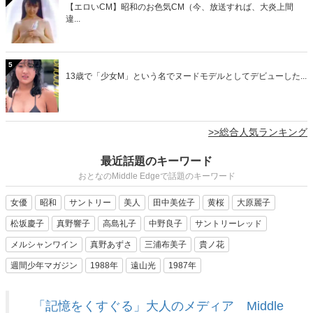
【エロいCM】昭和のお色気CM（今、放送すれば、大炎上間
違...
5
13歳で「少女M」という名でヌードモデルとしてデビューした...
>>総合人気ランキング
最近話題のキーワード
おとなのMiddle Edgeで話題のキーワード
女優
昭和
サントリー
美人
田中美佐子
黄桜
大原麗子
松坂慶子
真野響子
高島礼子
中野良子
サントリーレッド
メルシャンワイン
真野あずさ
三浦布美子
貴ノ花
週間少年マガジン
1988年
遠山光
1987年
「記憶をくすぐる」大人のメディア Middle