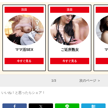
注目
注目
ママ活SEX
ご近所熟女
マ
今すぐ見る
今すぐ見る
1/3
次のページ ＞
いいね！と思ったらシェア！