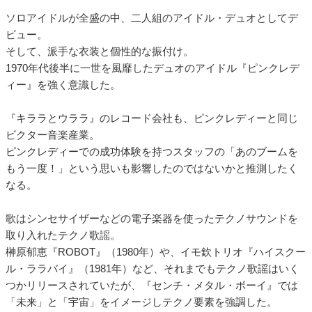
ソロアイドルが全盛の中、二人組のアイドル・デュオとしてデ
ビュー。
そして、派手な衣装と個性的な振付け。
1970年代後半に一世を風靡したデュオのアイドル『ピンクレデ
ィー』を強く意識した。
『キララとウララ』のレコード会社も、ピンクレディーと同じ
ビクター音楽産業。
ピンクレディーでの成功体験を持つスタッフの「あのブームを
もう一度！」という思いも影響したのではないかと推測したく
なる。
歌はシンセサイザーなどの電子楽器を使ったテクノサウンドを
取り入れたテクノ歌謡。
榊原郁恵『ROBOT』（1980年）や、イモ欽トリオ『ハイスクー
ル・ララバイ』（1981年）など、それまでもテクノ歌謡はいく
つかリリースされていたが、『センチ・メタル・ボーイ』では
「未来」と「宇宙」をイメージしテクノ要素を強調した。