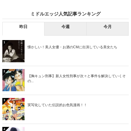
みました。
ミドルエッジ人気記事ランキング
昨日
今週
今月
1
懐かしい！美人女優・お酒のCMに出演している美女たち
2
【胸キュン刑事】新人女性刑事が次々と事件を解決していくそ
の...
3
実写化していた伝説的お色気漫画！！
4