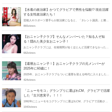
ベルモンドらが出演したこの作品を無料視聴できる動画配信サービス
をご紹介します。
【水着の政治家】かつてグラビアで男性を悩殺!? 現在活躍
する女性政治家たち！
芸能人やスポーツ選手らが政治家になると、「タレント議員」と揶揄
されることがありますが、同時に、"タレントとしての活躍" が再注目
865views
される良い機会にもなります。中には、かつてグラビアに登場し、き
わどいショットで多くの男性を魅了した女性も!? 今回は、そんなグラ
【おニャン子クラブ】そんなメンバーいた？知る人ぞ知
ビアで活躍した女性政治家6名をご紹介します。
る！隠れた美少女おニャン子！
おニャン子クラブには、在籍期間が短くほとんど活躍できなかったも
のの、知る人ぞ知る "美少女おニャン子" がいました。それも、強制的
662views
に脱退させられたおニャン子から、卒業後ヌードを披露したおニャン
子まで様々です。今回は、筆者の独断と偏見で、4人の "隠れ美少女お
【還暦おニャン子！】おニャン子クラブの元メンバーが
ニャン子" をご紹介します。
2025年に60歳に！
2025年、おニャン子クラブもついに還暦を迎える時代に入りました。
おニャン子クラブの元メンバーは全員が昭和40年代生まれで、そのう
424views
ち、2025年に最初に60歳となるのは昭和40年生まれ（1965年生ま
れ）の二人です。しかも、この二人には年齢以外の共通点もありま
「ニューモモコ」グランプリに選ばれCM、グラビアで活躍
す。さて、誰と誰でしょうか？
した『古川恵実子』！！！
1992年にニューモモコグランプリに選ばれCM、グラビアで活動され
ていた古川恵実子さん。2010年3月頃まではラジオDJを担当されてい
1043views
ましたが、以降メディアで見かけなくなりました。気になりまとめて