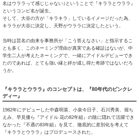
名はウララって感じじゃない｣ということで『キララとウララ』
というコンビ名が誕生。
そして、大谷の方が「キラキラ」しているイメージだった為、
キララが大谷に決定し、天野がウララに決定したという。
当時は芸名の由来を事務所が「こう答えなさい」と指示するこ
とも多く、このネーミング理由が真実である確証はないが、中
学生二人が考えたネーミングで、一緒にアイドルデビューでき
たのであれば、とても強い縁と絆が成し得た奇跡ではないだろ
うか。
『キララとウララ』のコンセプトは、『80年代のピンクレ
ディー』
1982年にデビューした中森明菜、小泉今日子、石川秀美、堀ち
えみ、早見優ら『アイドル 花の82年組』の陰に隠れて活躍でき
なかった『不遇の83年組』を見て、徹底的に差別化を考えて
『キララとウララ』はプロデュースされた。