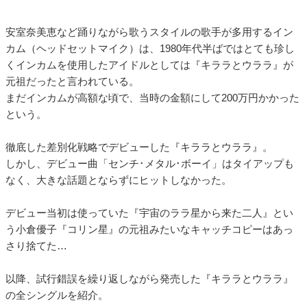
安室奈美恵など踊りながら歌うスタイルの歌手が多用するイン
カム（ヘッドセットマイク）は、1980年代半ばではとても珍し
くインカムを使用したアイドルとしては『キララとウララ』が
元祖だったと言われている。
まだインカムが高額な頃で、当時の金額にして200万円かかった
という。
徹底した差別化戦略でデビューした『キララとウララ』。
しかし、デビュー曲「センチ･メタル･ボーイ」はタイアップも
なく、大きな話題とならずにヒットしなかった。
デビュー当初は使っていた『宇宙のララ星から来た二人』とい
う小倉優子『コリン星』の元祖みたいなキャッチコピーはあっ
さり捨てた…
以降、試行錯誤を繰り返しながら発売した『キララとウララ』
の全シングルを紹介。