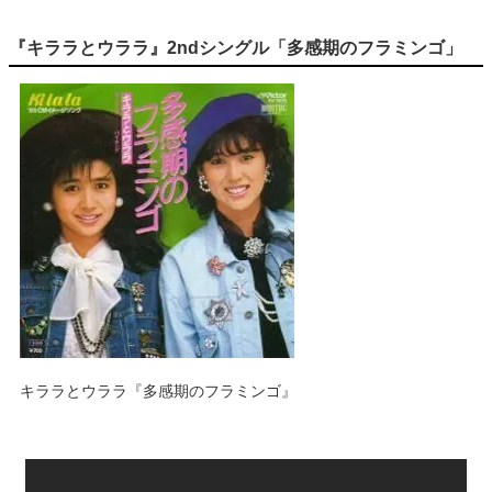
『キララとウララ』2ndシングル「多感期のフラミンゴ」
キララとウララ『多感期のフラミンゴ』