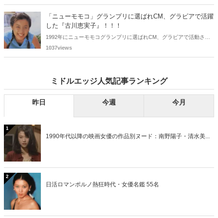
ち、2025年に最初に60歳となるのは昭和40年生まれ（1965年生ま
れ）の二人です。しかも、この二人には年齢以外の共通点もありま
「ニューモモコ」グランプリに選ばれCM、グラビアで活躍
す。さて、誰と誰でしょうか？
した『古川恵実子』！！！
1992年にニューモモコグランプリに選ばれCM、グラビアで活動され
ていた古川恵実子さん。2010年3月頃まではラジオDJを担当されてい
1037views
ましたが、以降メディアで見かけなくなりました。気になりまとめて
みました。
ミドルエッジ人気記事ランキング
昨日
今週
今月
1
1990年代以降の映画女優の作品別ヌード：南野陽子・清水美...
2
日活ロマンポルノ熱狂時代・女優名鑑 55名