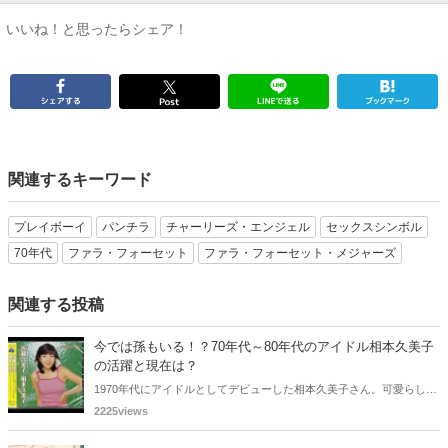
いいね！と思ったらシェア！
関連するキーワード
プレイボーイ
パンチラ
チャーリーズ・エンジェル
セックスシンボル
70年代
ファラ・フォーセット
ファラ・フォーセット・メジャーズ
関連する投稿
今では孫もいる！？70年代～80年代のアイドル相本久美子
の活躍と現在は？
1970年代にアイドルとしてデビューした相本久美子さん。可愛らしい
ルックスと明るいキャラクターで人気を集めました。その後は女優や
2225views
司会者など多方面で活躍し、マルチタレントの先駆けのような存在で
したね。そんな相本久美子さんは現在は何をしているのでしょうか？