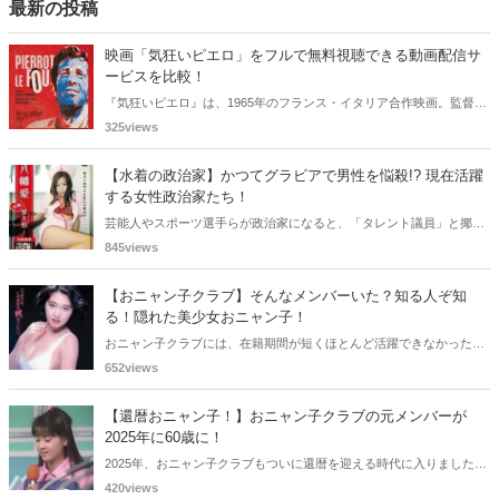
ッチな目線を加えて振り返っていきます。
最新の投稿
映画「気狂いピエロ」をフルで無料視聴できる動画配信サ
ービスを比較！
『気狂いピエロ』は、1965年のフランス・イタリア合作映画。監督は
ジャン＝リュック・ゴダール。アンナ・カリーナ、ジャン＝ポール・
325views
ベルモンドらが出演したこの作品を無料視聴できる動画配信サービス
をご紹介します。
【水着の政治家】かつてグラビアで男性を悩殺!? 現在活躍
する女性政治家たち！
芸能人やスポーツ選手らが政治家になると、「タレント議員」と揶揄
されることがありますが、同時に、"タレントとしての活躍" が再注目
845views
される良い機会にもなります。中には、かつてグラビアに登場し、き
わどいショットで多くの男性を魅了した女性も!? 今回は、そんなグラ
【おニャン子クラブ】そんなメンバーいた？知る人ぞ知
ビアで活躍した女性政治家6名をご紹介します。
る！隠れた美少女おニャン子！
おニャン子クラブには、在籍期間が短くほとんど活躍できなかったも
のの、知る人ぞ知る "美少女おニャン子" がいました。それも、強制的
652views
に脱退させられたおニャン子から、卒業後ヌードを披露したおニャン
子まで様々です。今回は、筆者の独断と偏見で、4人の "隠れ美少女お
【還暦おニャン子！】おニャン子クラブの元メンバーが
ニャン子" をご紹介します。
2025年に60歳に！
2025年、おニャン子クラブもついに還暦を迎える時代に入りました。
おニャン子クラブの元メンバーは全員が昭和40年代生まれで、そのう
420views