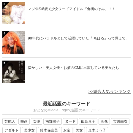
3
マジ💦💦8歳で少女ヌードアイドル『倉橋のぞみ』！！
4
90年代にバラドルとして活躍していた『 ちはる』って覚えて...
5
懐かしい！美人女優・お酒のCMに出演している美女たち
>>総合人気ランキング
最近話題のキーワード
おとなのMiddle Edgeで話題のキーワード
芸能人
映画
女優
南野陽子
ヌード
飯島直子
画像
市川由衣
アダルト
美少女
鈴木保奈美
お宝
美女
真木よう子