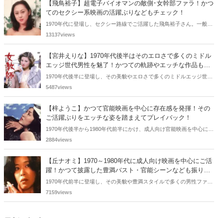
【飛鳥裕子】超電子バイオマンの敵側･女幹部ファラ！かつ
そこで今回は相本久美子さんの活躍や現在についてご紹介します。
てのセクシー系映画の活躍ぶりなどもチェック！
1970年代に登場し、セクシー路線でご活躍した飛鳥裕子さん。一般向
けの作品においても、ライオン奥様劇場『新・子育てごっこ』、スー
13137views
パー戦隊シリーズ『超電子バイオマン』などのタイトルで存在感を発
揮しました。今回の記事では、そんな飛鳥裕子さんの軌跡を振り返っ
【宮井えりな】1970年代後半はそのエロさで多くのミドル
ていきたいと思います。
エッジ世代男性を魅了！かつての軌跡やエッチな作品もプ
レイバック！
1970年代後半に登場し、その美貌やエロさで多くのミドルエッジ世代
を魅了した宮井えりなさん。ある一時期は、確実にミドルエッジ世代
5487views
の青春を担った存在といえるでしょう。今回の記事では、そんな宮井
えりなさんの活躍ぶりをエッチな目線を絡めて振り返っていきたいと
【梓ようこ】かつて官能映画を中心に存在感を発揮！その
思います。
ご活躍ぶりをエッチな姿を踏まえてプレイバック！
1970年代後半から1980年代前半にかけ、成人向け官能映画を中心に活
躍した梓ようこさん。かつて彼女が披露した妖艶なお姿、そのエロさ
2884views
のお世話になったミドルエッジ世代は少なくないはずです。今回の記
事では、そんな梓ようこさんの軌跡をエロい目線を加えて振り返って
【丘ナオミ】1970～1980年代に成人向け映画を中心にご活
いきたいと思います。
躍！かつて披露した豊満バスト・官能シーンなども振り返
る！
1970年代前半に登場し、その美貌や豊満スタイルで多くの男性ファン
を魅了した丘ナオミさん。セックスシンボルとして活躍され、かつて
7159views
披露した官能シーンのエロさに胸や股間を熱くしたミドルエッジは少
なくないでしょう。今回の記事では、そんな丘ナオミさんの軌跡をエ