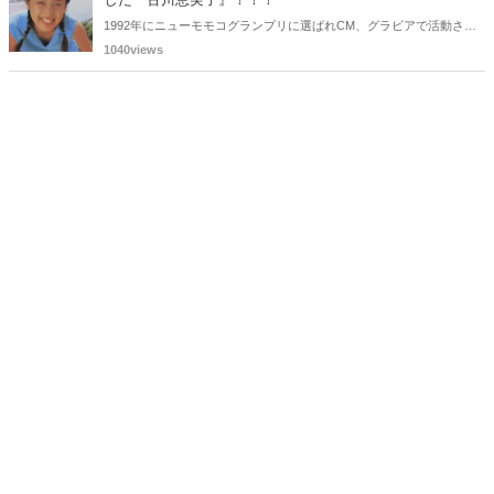
1992年にニューモモコグランプリに選ばれCM、グラビアで活動され
ていた古川恵実子さん。2010年3月頃まではラジオDJを担当されてい
1040views
ましたが、以降メディアで見かけなくなりました。気になりまとめて
みました。
ミドルエッジ人気記事ランキング
昨日
今週
今月
1
マジ💦💦8歳で少女ヌードアイドル『倉橋のぞみ』！！
2
日活ロマンポルノ熱狂時代・女優名鑑 55名
3
懐かしい！美人女優・お酒のCMに出演している美女たち