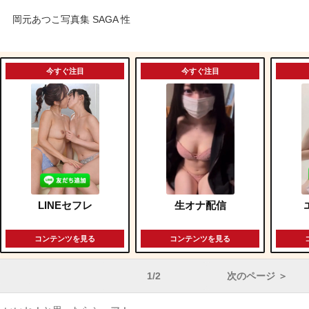
岡元あつこ写真集 SAGA 性
今すぐ注目
今すぐ注目
LINEセフレ
生オナ配信
コンテンツを見る
コンテンツを見る
1/2
次のページ ＞