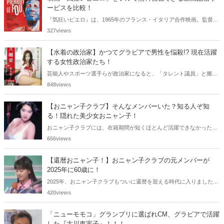
ービスを比較！
『気狂いピエロ』は、1965年のフランス・イタリア合作映画。監督は
ジャン＝リュック・ゴダール。アンナ・カリーナ、ジャン＝ポール・
327views
ベルモンドらが出演したこの作品を無料視聴できる動画配信サービス
をご紹介します。
【水着の政治家】かつてグラビアで男性を悩殺!? 現在活躍
する女性政治家たち！
芸能人やスポーツ選手らが政治家になると、「タレント議員」と揶揄
されることがありますが、同時に、"タレントとしての活躍" が再注目
848views
される良い機会にもなります。中には、かつてグラビアに登場し、き
わどいショットで多くの男性を魅了した女性も!? 今回は、そんなグラ
【おニャン子クラブ】そんなメンバーいた？知る人ぞ知
ビアで活躍した女性政治家6名をご紹介します。
る！隠れた美少女おニャン子！
おニャン子クラブには、在籍期間が短くほとんど活躍できなかったも
のの、知る人ぞ知る "美少女おニャン子" がいました。それも、強制的
656views
に脱退させられたおニャン子から、卒業後ヌードを披露したおニャン
子まで様々です。今回は、筆者の独断と偏見で、4人の "隠れ美少女お
【還暦おニャン子！】おニャン子クラブの元メンバーが
ニャン子" をご紹介します。
2025年に60歳に！
2025年、おニャン子クラブもついに還暦を迎える時代に入りました。
おニャン子クラブの元メンバーは全員が昭和40年代生まれで、そのう
420views
ち、2025年に最初に60歳となるのは昭和40年生まれ（1965年生ま
れ）の二人です。しかも、この二人には年齢以外の共通点もありま
「ニューモモコ」グランプリに選ばれCM、グラビアで活躍
す。さて、誰と誰でしょうか？
した『古川恵実子』！！！