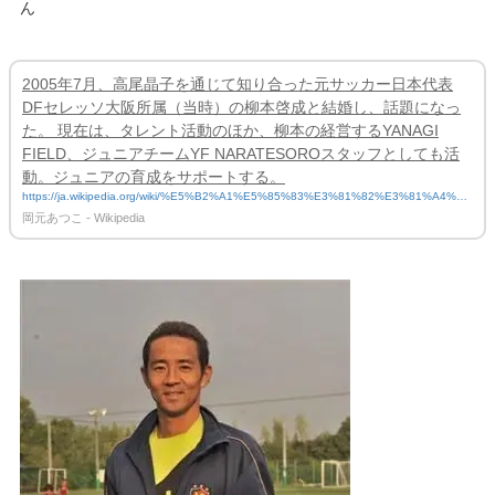
ん
2005年7月、高尾晶子を通じて知り合った元サッカー日本代表
DFセレッソ大阪所属（当時）の柳本啓成と結婚し、話題になっ
た。 現在は、タレント活動のほか、柳本の経営するYANAGI
FIELD、ジュニアチームYF NARATESOROスタッフとしても活
動。ジュニアの育成をサポートする。
https://ja.wikipedia.org/wiki/%E5%B2%A1%E5%85%83%E3%81%82%E3%81%A4%E
3%81%93
岡元あつこ - Wikipedia