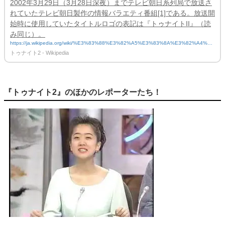
2002年3月29日（3月28日深夜）までテレビ朝日系列局で放送さ
れていたテレビ朝日製作の情報バラエティ番組[1]である。放送開
始時に使用していたタイトルロゴの表記は『トゥナイトII』（読
み同じ）。
https://ja.wikipedia.org/wiki/%E3%83%88%E3%82%A5%E3%83%8A%E3%82%A4%E
3%83%882
トゥナイト2 - Wikipedia
『トゥナイト2』のほかのレポーターたち！