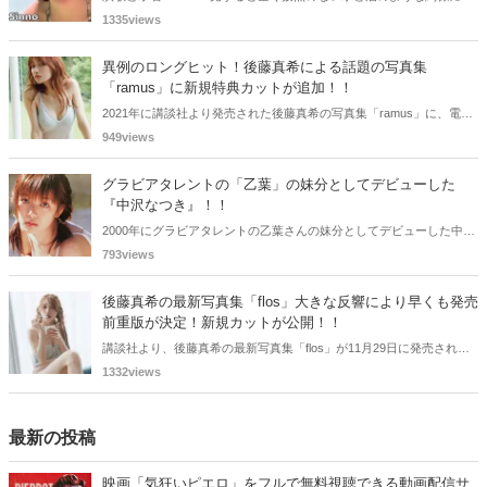
えますが、実は、水着姿を披露した経験を持つ女性演歌歌手は何人か
1335views
存在します。中には、男性向け週刊誌のグラビアで大胆なビキニ姿を
披露した歌手も!? 今回は、水着姿を公開したことのある5人の女性演
異例のロングヒット！後藤真希による話題の写真集
歌歌手をご紹介します。
「ramus」に新規特典カットが追加！！
2021年に講談社より発売された後藤真希の写真集「ramus」に、電子
版限定特典として新たな5カットを追加した「電子書籍限定カット付
949views
き！後藤真希写真集 ramus」が現在好評発売中となっています。
グラビアタレントの「乙葉」の妹分としてデビューした
『中沢なつき』！！
2000年にグラビアタレントの乙葉さんの妹分としてデビューした中沢
なつきさん。写真集やグラビアではTバック等にも挑戦されていまし
793views
た。懐かしく思いまとめてみました。
後藤真希の最新写真集「flos」大きな反響により早くも発売
前重版が決定！新規カットが公開！！
講談社より、後藤真希の最新写真集「flos」が11月29日に発売されま
す。価格は3300円（税込）。
1332views
最新の投稿
映画「気狂いピエロ」をフルで無料視聴できる動画配信サ