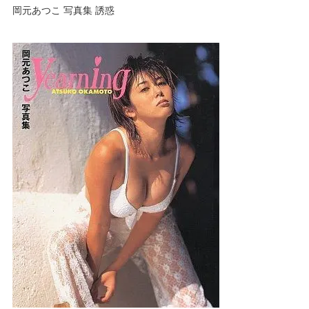
岡元あつこ 写真集 誘惑