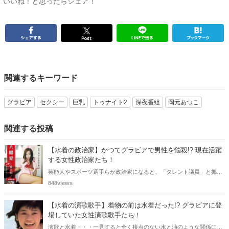
いいね！と思ったらシェア！
関連するキーワード
グラビア
セクシー
巨乳
トゥナイト2
深夜番組
岡元あつこ
関連する投稿
【水着の政治家】かつてグラビアで男性を悩殺!? 現在活躍
する女性政治家たち！
芸能人やスポーツ選手らが政治家になると、「タレント議員」と揶揄
されることがありますが、同時に、"タレントとしての活躍" が再注目
848views
される良い機会にもなります。中には、かつてグラビアに登場し、き
わどいショットで多くの男性を魅了した女性も!? 今回は、そんなグラ
【水着の演歌歌手】着物の前は水着だった!? グラビアに登
ビアで活躍した女性政治家6名をご紹介します。
場していた女性演歌歌手たち！
演歌と水着・・・一見すると全く接点のない水と油のような関係に思