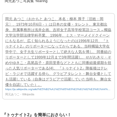
岡元あつこ写真集 Yearing
岡元 あつこ（おかもと あつこ、本名：柳本 厚子〔旧姓：岡
元〕、1973年10月6日 - ）は日本の女優・タレント。東京都出
身。所属事務所は浅井企画。吉祥女子高等学校英語コース→獨協
大学法学部法律学科卒業。 1996年、ミス・マーメイドクイーン
にもなるが、広く知られるようになったのは1996年12月、『ト
ゥナイト2』のリポーターになってからである。当時獨協大学在
学中で、女子大生リポーターとして絶大な人気を博し、同番組の
リポーターとして1999年12月まで3年間活躍し、せがわきり・そ
めやゆきこ・高尾晶子・原田里香などとともに同番組最盛期を担
った人気リポーターである[4]。 『トゥナイト2』降板後はテレ
ビ・ラジオで活躍する傍ら、グラビアタレント・舞台女優として
も活躍している（自身はグラビアで活躍していた当時も、舞台女
優を自認していた）。
https://ja.wikipedia.org/wiki/%E5%B2%A1%E5%85%83%E3%81%82%E3%81%A4%E
3%81%93
岡元あつこ - Wikipedia
『トゥナイト2』を簡単におさらい！