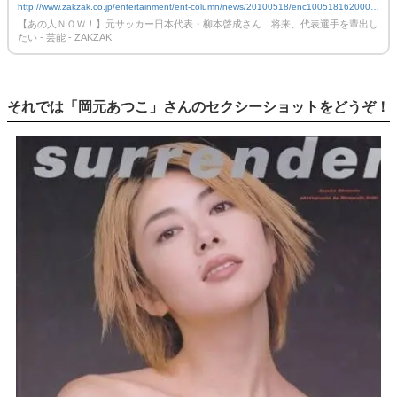
http://www.zakzak.co.jp/entertainment/ent-column/news/20100518/enc1005181620002-
n1.htm
【あの人ＮＯＷ！】元サッカー日本代表・柳本啓成さん 将来、代表選手を輩出し
たい - 芸能 - ZAKZAK
それでは「岡元あつこ」さんのセクシーショットをどうぞ！