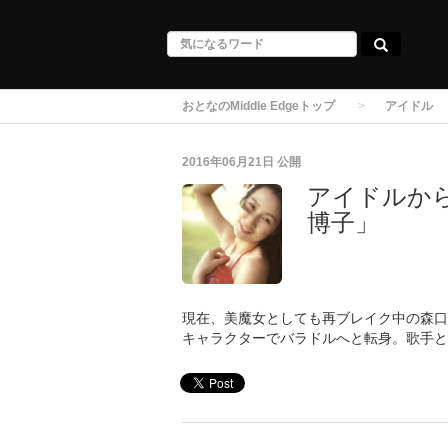
おとなのMiddle Edgeトップ
アイドル
2016年06月21日
公開
アイドルか
博子」
現在、美魔女としても再ブレイク中の森口
キャラクターでバラドルへと転身。歌手と