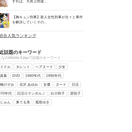
すれば、大炎上間違...
【胸キュン刑事】新人女性刑事が次々と事件
を解決していくその...
>総合人気ランキング
近話題のキーワード
なのMiddle Edgeで話題のキーワード
イドル
タレント
ヘアヌード
少女
真集
DVD
1980年代
1990年代
橋のぞみ
吉沢 あゆみ
女優
ヌード
日活
970年代
日活ロマンポルノ
白川和子
原悦子
じゅん
東てる美
風祭ゆき