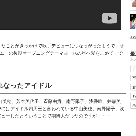
5
>
したことがきっかけで歌手デビューにつなっがったようで、オ
ダム」の後期オープニングテーマ曲「水の星へ愛をこめて」で
最
おと
。
ア
写
れなったアイドル
倉
1
山美穂、芳本美代子、斉藤由貴、南野陽子、浅香唯、井森美
泉
中にはアイドル四天王と言われている中山美穂、南野陽子、浅
ビューしたとういうことで期待大だったのですが・・・。