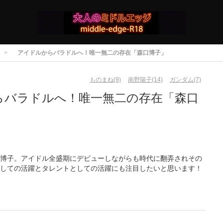
アイドルからバラドルへ！唯一無二の存在「森口博子」
ものまね(9)
南野陽子(14)
ガンダム(7)
らバラドルへ！唯一無二の存在「森口
博子。アイドル全盛期にデビューしながらも時代に翻弄されその
しての活躍とタレントとしての活躍にも注目したいと思います！