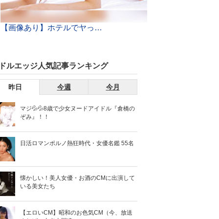
【画像あり】ホテルでヤって即解散する「ランチセックス」がまんさんの間で大流行ｗｗ世も末だわｗｗｗ
ドルエッジ人気記事ランキング
昨日
今週
今月
マジ💦💦8歳で少女ヌードアイドル『倉橋の
ぞみ』！！
日活ロマンポルノ熱狂時代・女優名鑑 55名
懐かしい！美人女優・お酒のCMに出演して
いる美女たち
【エロいCM】昭和のお色気CM（今、放送